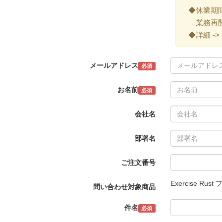
◆休業期間 ->
業務再開 -
◆詳細 ->
メールアドレス
必須
お名前
必須
会社名
部署名
ご注文番号
Exercise 
問い合わせ対象商品
件名
必須