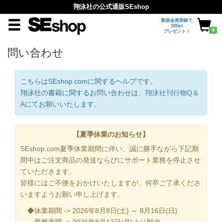
翔泳社の公式通販SEshop
新規会員登録で
500pt
0
プレゼント！
問い合わせ
こちらはSEshop.comに関するヘルプです。
翔泳社の書籍に関するお問い合わせは、
翔泳社刊行物Q＆
A
にてお願いいたします。
【夏季休業のお知らせ】
SEshop.com夏季休業期間に伴い、誠に勝手ながら下記期
間中はご注文商品の発送ならびにサポート業務を停止させ
ていただきます。
皆様にはご不便をおかけいたしますが、何卒ご了承くださ
いますようお願い申し上げます。
◆休業期間 -> 2026年8月8日(土) ～ 8月16日(日)
業務再開 -> 2026年8月17日(月)より順次