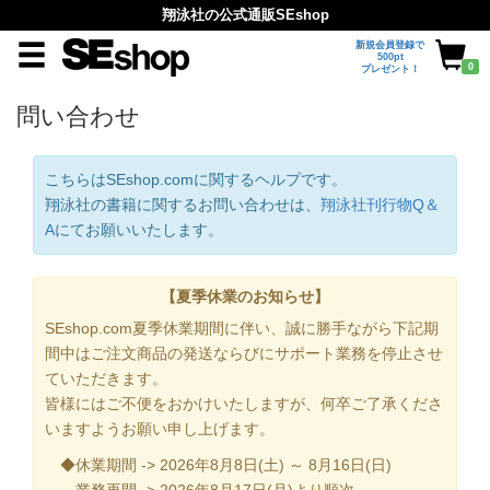
翔泳社の公式通販SEshop
新規会員登録で
500pt
0
プレゼント！
問い合わせ
こちらはSEshop.comに関するヘルプです。
翔泳社の書籍に関するお問い合わせは、
翔泳社刊行物Q＆
A
にてお願いいたします。
【夏季休業のお知らせ】
SEshop.com夏季休業期間に伴い、誠に勝手ながら下記期
間中はご注文商品の発送ならびにサポート業務を停止させ
ていただきます。
皆様にはご不便をおかけいたしますが、何卒ご了承くださ
いますようお願い申し上げます。
◆休業期間 -> 2026年8月8日(土) ～ 8月16日(日)
業務再開 -> 2026年8月17日(月)より順次