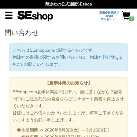
翔泳社の公式通販SEshop
新規会員登録で
500pt
0
プレゼント！
問い合わせ
こちらはSEshop.comに関するヘルプです。
翔泳社の書籍に関するお問い合わせは、
翔泳社刊行物Q＆
A
にてお願いいたします。
【夏季休業のお知らせ】
SEshop.com夏季休業期間に伴い、誠に勝手ながら下記期
間中はご注文商品の発送ならびにサポート業務を停止させ
ていただきます。
皆様にはご不便をおかけいたしますが、何卒ご了承くださ
いますようお願い申し上げます。
◆休業期間 -> 2026年8月8日(土) ～ 8月16日(日)
業務再開 -> 2026年8月17日(月)より順次