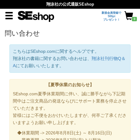
翔泳社の公式通販SEshop
新規会員登録で
500pt
0
プレゼント！
問い合わせ
こちらはSEshop.comに関するヘルプです。
翔泳社の書籍に関するお問い合わせは、
翔泳社刊行物Q＆
A
にてお願いいたします。
【夏季休業のお知らせ】
SEshop.com夏季休業期間に伴い、誠に勝手ながら下記期
間中はご注文商品の発送ならびにサポート業務を停止させ
ていただきます。
皆様にはご不便をおかけいたしますが、何卒ご了承くださ
いますようお願い申し上げます。
◆休業期間 -> 2026年8月8日(土) ～ 8月16日(日)
業務再開 -> 2026年8月17日(月)より順次