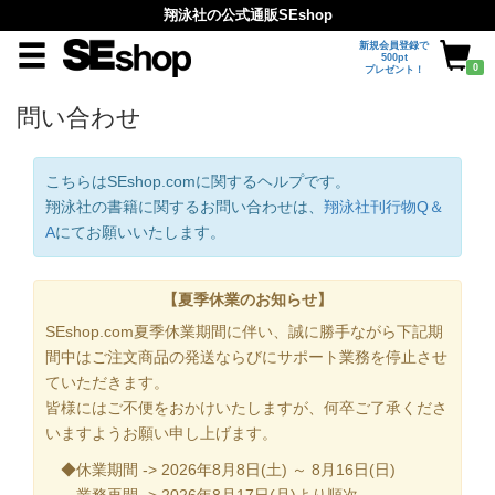
翔泳社の公式通販SEshop
新規会員登録で
500pt
0
プレゼント！
問い合わせ
こちらはSEshop.comに関するヘルプです。
翔泳社の書籍に関するお問い合わせは、
翔泳社刊行物Q＆
A
にてお願いいたします。
【夏季休業のお知らせ】
SEshop.com夏季休業期間に伴い、誠に勝手ながら下記期
間中はご注文商品の発送ならびにサポート業務を停止させ
ていただきます。
皆様にはご不便をおかけいたしますが、何卒ご了承くださ
いますようお願い申し上げます。
◆休業期間 -> 2026年8月8日(土) ～ 8月16日(日)
業務再開 -> 2026年8月17日(月)より順次