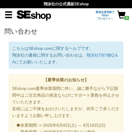
翔泳社の公式通販SEshop
新規会員登録で
500pt
0
プレゼント！
問い合わせ
こちらはSEshop.comに関するヘルプです。
翔泳社の書籍に関するお問い合わせは、
翔泳社刊行物Q＆
A
にてお願いいたします。
【夏季休業のお知らせ】
SEshop.com夏季休業期間に伴い、誠に勝手ながら下記期
間中はご注文商品の発送ならびにサポート業務を停止させ
ていただきます。
皆様にはご不便をおかけいたしますが、何卒ご了承くださ
いますようお願い申し上げます。
◆休業期間 -> 2026年8月8日(土) ～ 8月16日(日)
業務再開 -> 2026年8月17日(月)より順次