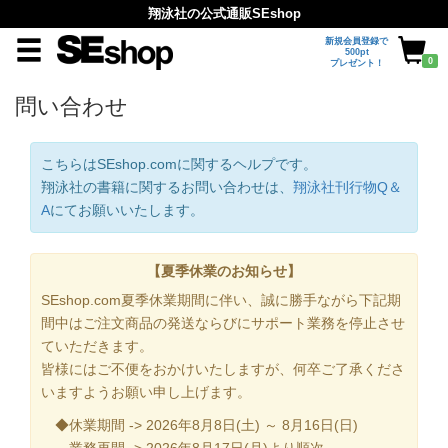
翔泳社の公式通販SEshop
新規会員登録で
500pt
0
プレゼント！
問い合わせ
こちらはSEshop.comに関するヘルプです。
翔泳社の書籍に関するお問い合わせは、
翔泳社刊行物Q＆
A
にてお願いいたします。
【夏季休業のお知らせ】
SEshop.com夏季休業期間に伴い、誠に勝手ながら下記期
間中はご注文商品の発送ならびにサポート業務を停止させ
ていただきます。
皆様にはご不便をおかけいたしますが、何卒ご了承くださ
いますようお願い申し上げます。
◆休業期間 -> 2026年8月8日(土) ～ 8月16日(日)
業務再開 -> 2026年8月17日(月)より順次