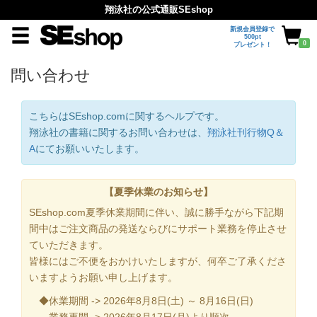
翔泳社の公式通販SEshop
新規会員登録で
500pt
0
プレゼント！
問い合わせ
こちらはSEshop.comに関するヘルプです。
翔泳社の書籍に関するお問い合わせは、
翔泳社刊行物Q＆
A
にてお願いいたします。
【夏季休業のお知らせ】
SEshop.com夏季休業期間に伴い、誠に勝手ながら下記期
間中はご注文商品の発送ならびにサポート業務を停止させ
ていただきます。
皆様にはご不便をおかけいたしますが、何卒ご了承くださ
いますようお願い申し上げます。
◆休業期間 -> 2026年8月8日(土) ～ 8月16日(日)
業務再開 -> 2026年8月17日(月)より順次