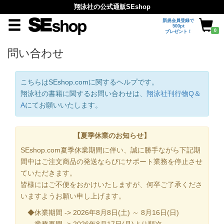
翔泳社の公式通販SEshop
新規会員登録で
500pt
0
プレゼント！
問い合わせ
こちらはSEshop.comに関するヘルプです。
翔泳社の書籍に関するお問い合わせは、
翔泳社刊行物Q＆
A
にてお願いいたします。
【夏季休業のお知らせ】
SEshop.com夏季休業期間に伴い、誠に勝手ながら下記期
間中はご注文商品の発送ならびにサポート業務を停止させ
ていただきます。
皆様にはご不便をおかけいたしますが、何卒ご了承くださ
いますようお願い申し上げます。
◆休業期間 -> 2026年8月8日(土) ～ 8月16日(日)
業務再開 -> 2026年8月17日(月)より順次