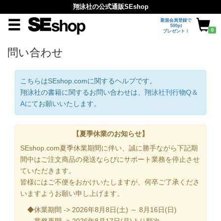
翔泳社の公式通販SEshop
新規会員登録で
500pt
0
プレゼント！
問い合わせ
こちらはSEshop.comに関するヘルプです。
翔泳社の書籍に関するお問い合わせは、
翔泳社刊行物Q＆
A
にてお願いいたします。
【夏季休業のお知らせ】
SEshop.com夏季休業期間に伴い、誠に勝手ながら下記期
間中はご注文商品の発送ならびにサポート業務を停止させ
ていただきます。
皆様にはご不便をおかけいたしますが、何卒ご了承くださ
いますようお願い申し上げます。
◆休業期間 -> 2026年8月8日(土) ～ 8月16日(日)
業務再開 -> 2026年8月17日(月)より順次