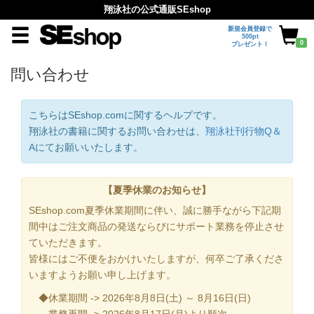
翔泳社の公式通販SEshop
新規会員登録で
500pt
0
プレゼント！
問い合わせ
こちらはSEshop.comに関するヘルプです。
翔泳社の書籍に関するお問い合わせは、
翔泳社刊行物Q＆
A
にてお願いいたします。
【夏季休業のお知らせ】
SEshop.com夏季休業期間に伴い、誠に勝手ながら下記期
間中はご注文商品の発送ならびにサポート業務を停止させ
ていただきます。
皆様にはご不便をおかけいたしますが、何卒ご了承くださ
いますようお願い申し上げます。
◆休業期間 -> 2026年8月8日(土) ～ 8月16日(日)
業務再開 -> 2026年8月17日(月)より順次