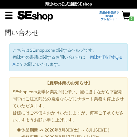
翔泳社の公式通販SEshop
新規会員登録で
500pt
0
プレゼント！
問い合わせ
こちらはSEshop.comに関するヘルプです。
翔泳社の書籍に関するお問い合わせは、
翔泳社刊行物Q＆
A
にてお願いいたします。
【夏季休業のお知らせ】
SEshop.com夏季休業期間に伴い、誠に勝手ながら下記期
間中はご注文商品の発送ならびにサポート業務を停止させ
ていただきます。
皆様にはご不便をおかけいたしますが、何卒ご了承くださ
いますようお願い申し上げます。
◆休業期間 -> 2026年8月8日(土) ～ 8月16日(日)
業務再開 -> 2026年8月17日(月)より順次