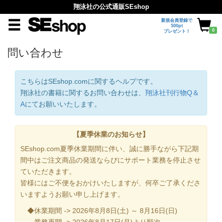
翔泳社の公式通販SEshop
新規会員登録で
500pt
0
プレゼント！
問い合わせ
こちらはSEshop.comに関するヘルプです。
翔泳社の書籍に関するお問い合わせは、
翔泳社刊行物Q＆
A
にてお願いいたします。
【夏季休業のお知らせ】
SEshop.com夏季休業期間に伴い、誠に勝手ながら下記期
間中はご注文商品の発送ならびにサポート業務を停止させ
ていただきます。
皆様にはご不便をおかけいたしますが、何卒ご了承くださ
いますようお願い申し上げます。
◆休業期間 -> 2026年8月8日(土) ～ 8月16日(日)
業務再開 -> 2026年8月17日(月)より順次