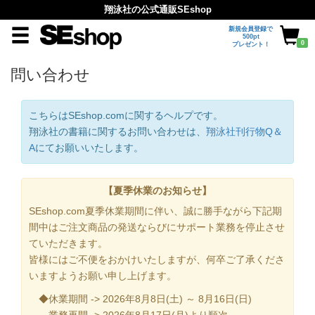
翔泳社の公式通販SEshop
新規会員登録で
500pt
0
プレゼント！
問い合わせ
こちらはSEshop.comに関するヘルプです。
翔泳社の書籍に関するお問い合わせは、
翔泳社刊行物Q＆
A
にてお願いいたします。
【夏季休業のお知らせ】
SEshop.com夏季休業期間に伴い、誠に勝手ながら下記期
間中はご注文商品の発送ならびにサポート業務を停止させ
ていただきます。
皆様にはご不便をおかけいたしますが、何卒ご了承くださ
いますようお願い申し上げます。
◆休業期間 -> 2026年8月8日(土) ～ 8月16日(日)
業務再開 -> 2026年8月17日(月)より順次