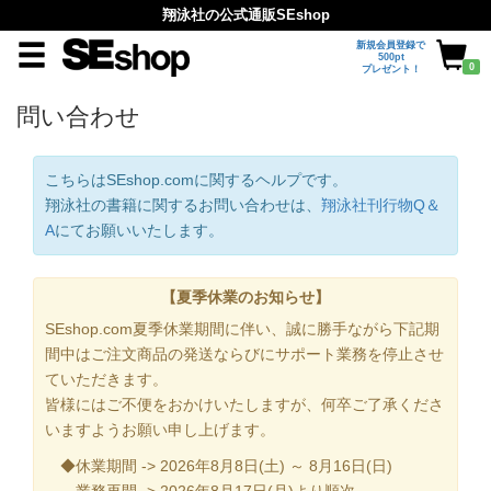
翔泳社の公式通販SEshop
新規会員登録で
500pt
0
プレゼント！
問い合わせ
こちらはSEshop.comに関するヘルプです。
翔泳社の書籍に関するお問い合わせは、
翔泳社刊行物Q＆
A
にてお願いいたします。
【夏季休業のお知らせ】
SEshop.com夏季休業期間に伴い、誠に勝手ながら下記期
間中はご注文商品の発送ならびにサポート業務を停止させ
ていただきます。
皆様にはご不便をおかけいたしますが、何卒ご了承くださ
いますようお願い申し上げます。
◆休業期間 -> 2026年8月8日(土) ～ 8月16日(日)
業務再開 -> 2026年8月17日(月)より順次