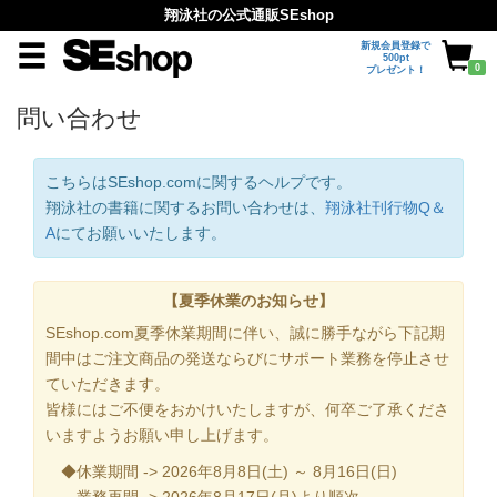
翔泳社の公式通販SEshop
新規会員登録で
500pt
0
プレゼント！
問い合わせ
こちらはSEshop.comに関するヘルプです。
翔泳社の書籍に関するお問い合わせは、
翔泳社刊行物Q＆
A
にてお願いいたします。
【夏季休業のお知らせ】
SEshop.com夏季休業期間に伴い、誠に勝手ながら下記期
間中はご注文商品の発送ならびにサポート業務を停止させ
ていただきます。
皆様にはご不便をおかけいたしますが、何卒ご了承くださ
いますようお願い申し上げます。
◆休業期間 -> 2026年8月8日(土) ～ 8月16日(日)
業務再開 -> 2026年8月17日(月)より順次