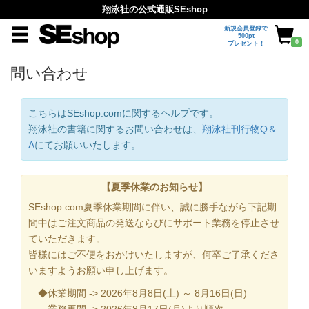
翔泳社の公式通販SEshop
新規会員登録で
500pt
0
プレゼント！
問い合わせ
こちらはSEshop.comに関するヘルプです。
翔泳社の書籍に関するお問い合わせは、
翔泳社刊行物Q＆
A
にてお願いいたします。
【夏季休業のお知らせ】
SEshop.com夏季休業期間に伴い、誠に勝手ながら下記期
間中はご注文商品の発送ならびにサポート業務を停止させ
ていただきます。
皆様にはご不便をおかけいたしますが、何卒ご了承くださ
いますようお願い申し上げます。
◆休業期間 -> 2026年8月8日(土) ～ 8月16日(日)
業務再開 -> 2026年8月17日(月)より順次