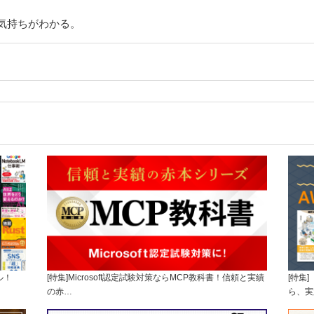
人の気持ちがわかる。
ル！
[特集]Microsoft認定試験対策ならMCP教科書！信頼と実績
[特集
の赤…
ら、実