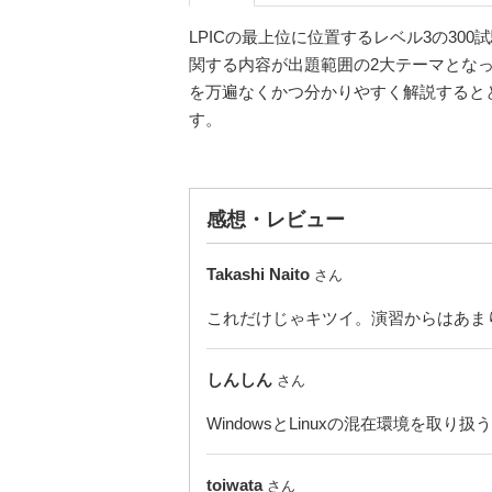
LPICの最上位に位置するレベル3の300試験（LPI
関する内容が出題範囲の2大テーマとなって
を万遍なくかつ分かりやすく解説すると
す。
感想・レビュー
Takashi Naito
さん
これだけじゃキツイ。演習からはあま
しんしん
さん
WindowsとLinuxの混在環境を
toiwata
さん