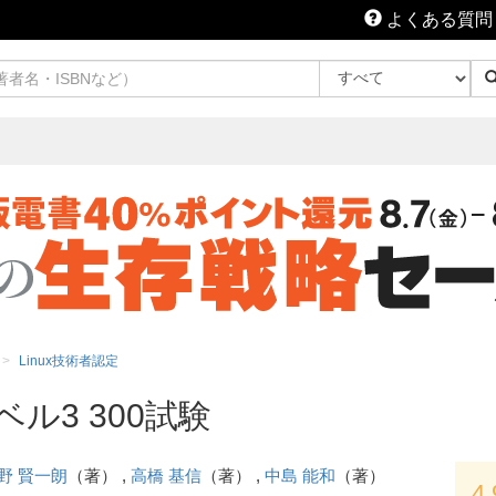
よくある質問
Linux技術者認定
レベル3 300試験
野 賢一朗
（著） ,
高橋 基信
（著） ,
中島 能和
（著）
4