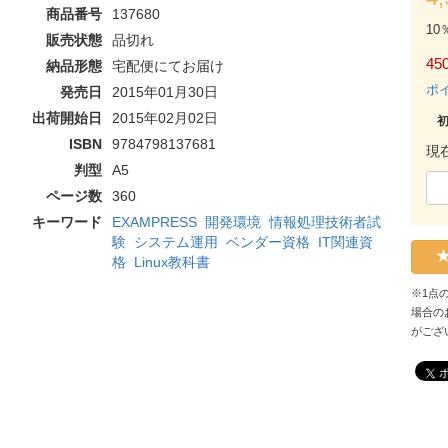
商品番号
137680
10
販売状態
品切れ
450
納品形態
宅配便にてお届け
ポ
発売日
2015年01月30日
出荷開始日
2015年02月02日
ISBN
9784798137681
現
判型
A5
ページ数
360
キーワード
EXAMPRESS
開発環境
情報処理技術者試
験
システム運用
ベンダー資格
IT関連資
格
Linux教科書
※1点
場合の
がござ