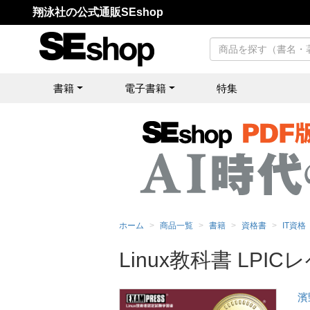
翔泳社の公式通販SEshop
書籍
電子書籍
特集
ホーム
商品一覧
書籍
資格書
IT資格
Linux教科書 LPIC
濱