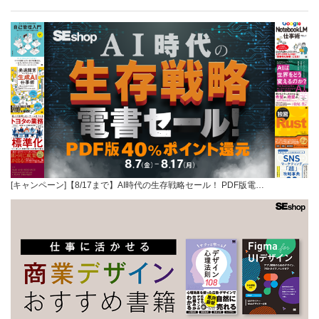
[キャンペーン]【8/17まで】AI時代の生存戦略セール！ PDF版電…