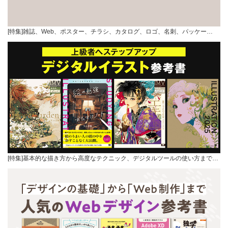
[特集]雑誌、Web、ポスター、チラシ、カタログ、ロゴ、名刺、パッケー…
[特集]基本的な描き方から高度なテクニック、デジタルツールの使い方まで…