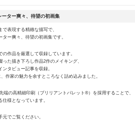
レーター爽々、待望の初画集
まで表現する精緻な描写で、
ーター爽々、待望の初画集です。
での作品を厳選して収録しています。
綴った描き下ろし作品2作のメイキング、
インタビュー記事を収録。
に、作家の魅力を余すところなく詰め込みました。
最先端の高精細印刷（ブリリアントパレット®）を採用することで、
る仕様となっています。
手元でご覧ください。