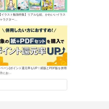
]【イラスト勉強特集】リアルな絵、かわいいイラス
ャラクター…
ンペーン]ポイント還元率もUP！紙版とPDF版を併用
方にお…