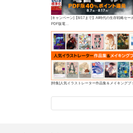
[キャンペーン]【8/17まで】AI時代の生存戦略セー
PDF版電…
[特集]人気イラストレーター作品集＆メイキングブ