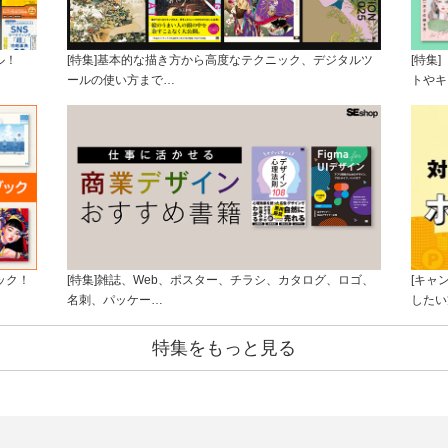
ル！
[特集]基本的な描き方から高度なテクニック、デジタルツ
[特集
ールの使い方まで…
トやキ
ック！
[特集]雑誌、Web、ポスター、チラシ、カタログ、ロゴ、
[キャ
名刺、パッケー…
したい
特集をもっと見る