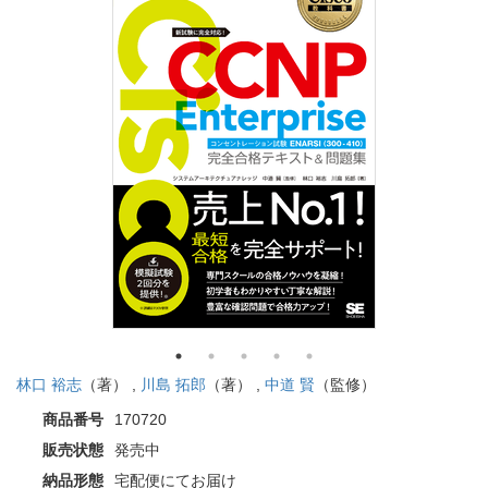
林口 裕志
（著） ,
川島 拓郎
（著） ,
中道 賢
（監修）
商品番号
170720
販売状態
発売中
納品形態
宅配便にてお届け