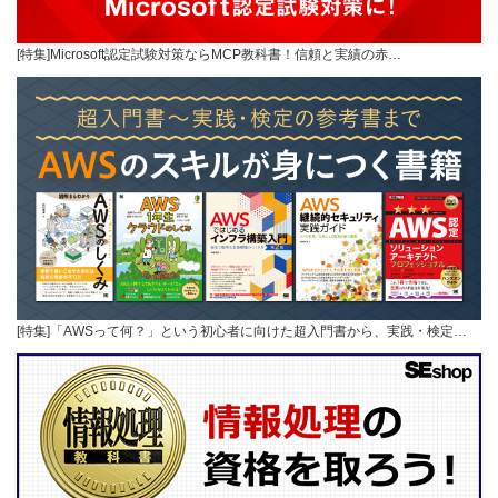
[特集]Microsoft認定試験対策ならMCP教科書！信頼と実績の赤…
[特集]「AWSって何？」という初心者に向けた超入門書から、実践・検定…