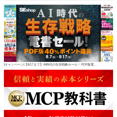
[キャンペーン]【8/17まで】AI時代の生存戦略セール！ PDF版電…