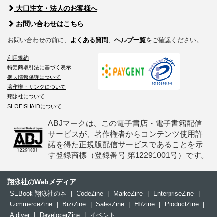
大口注文・法人のお客様へ
お問い合わせはこちら
お問い合わせの前に、
よくある質問
、
ヘルプ一覧
をご確認ください。
利用規約
特定商取引法に基づく表示
個人情報保護について
著作権・リンクについて
翔泳社について
SHOEISHA iDについて
ABJマークは、この電子書店・電子書籍配信
サービスが、著作権者からコンテンツ使用許
諾を得た正規版配信サービスであることを示
す登録商標（登録番号 第12291001号）です。
翔泳社のWebメディア
SEBook 翔泳社の本
|
CodeZine
|
MarkeZine
|
EnterpriseZine
|
CommerceZine
|
Biz/Zine
|
SalesZine
|
HRzine
|
ProductZine
|
AIdiver
|
DeveloperZine
|
イベント