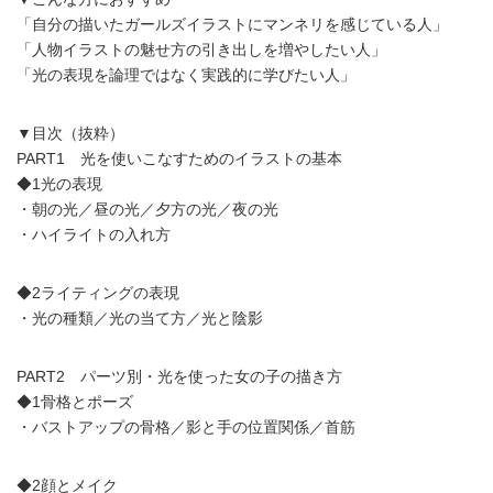
「自分の描いたガールズイラストにマンネリを感じている人」
「人物イラストの魅せ方の引き出しを増やしたい人」
「光の表現を論理ではなく実践的に学びたい人」
▼目次（抜粋）
PART1 光を使いこなすためのイラストの基本
◆1光の表現
・朝の光／昼の光／夕方の光／夜の光
・ハイライトの入れ方
◆2ライティングの表現
・光の種類／光の当て方／光と陰影
PART2 パーツ別・光を使った女の子の描き方
◆1骨格とポーズ
・バストアップの骨格／影と手の位置関係／首筋
◆2顔とメイク