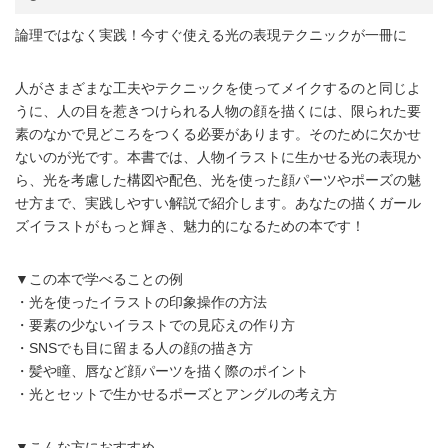
論理ではなく実践！今すぐ使える光の表現テクニックが一冊に
人がさまざまな工夫やテクニックを使ってメイクするのと同じよ
うに、人の目を惹きつけられる人物の顔を描くには、限られた要
素のなかで見どころをつくる必要があります。そのために欠かせ
ないのが光です。本書では、人物イラストに生かせる光の表現か
ら、光を考慮した構図や配色、光を使った顔パーツやポーズの魅
せ方まで、実践しやすい解説で紹介します。あなたの描くガール
ズイラストがもっと輝き、魅力的になるための本です！
▼この本で学べることの例
・光を使ったイラストの印象操作の方法
・要素の少ないイラストでの見応えの作り方
・SNSでも目に留まる人の顔の描き方
・髪や瞳、唇など顔パーツを描く際のポイント
・光とセットで生かせるポーズとアングルの考え方
▼こんな方におすすめ