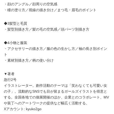
・顔のアングル／顔周りの空気感
・瞳の塗り方／視線の描き分け／まつ毛・眉毛のポイント
◆3髪型と毛質
・髪型別描き方／髪の毛の空気感／頭パーツ別描き方
◆4小物と服装
・アクセサリーの描き方／服の色の生かし方／袖の長さ別ポイン
ト
・素材別描き方／柄の使い分け
▼著者
急行2号
イラストレーター。創作活動のテーマは「笑わなくても可愛い女
の子」。流動的なSNSでも目が留まるガールズイラストを得意と
する。全国各地での個展開催のほか、企業とのコラボレート、MV
や装丁へのアートワークの提供など幅広く活動する。
Xアカウント: kyuko2go