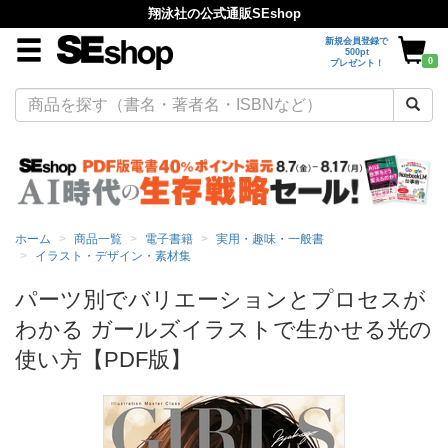
翔泳社の公式通販SEshop
新規会員登録で
500pt
0
プレゼント！
ホーム
商品一覧
電子書籍
実用・趣味・一般書
イラスト・デザイン・素材集
パーツ別でバリエーションとプロセスが
わかる ガールズイラストで生かせる光の
使い方【PDF版】