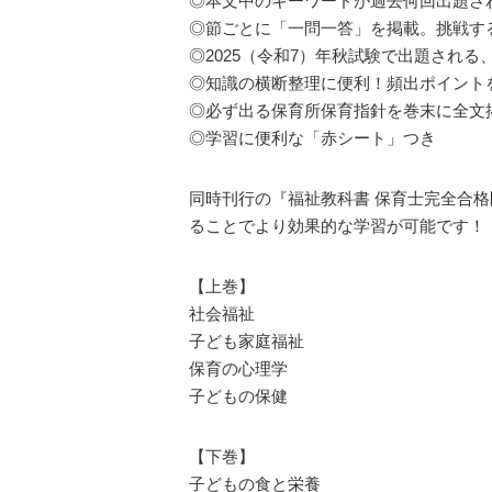
◎本文中のキーワードが過去何回出題さ
◎節ごとに「一問一答」を掲載。挑戦す
◎2025（令和7）年秋試験で出題される
◎知識の横断整理に便利！頻出ポイント
◎必ず出る保育所保育指針を巻末に全文
◎学習に便利な「赤シート」つき
同時刊行の『福祉教科書 保育士完全合格問
ることでより効果的な学習が可能です！
【上巻】
社会福祉
子ども家庭福祉
保育の心理学
子どもの保健
【下巻】
子どもの食と栄養