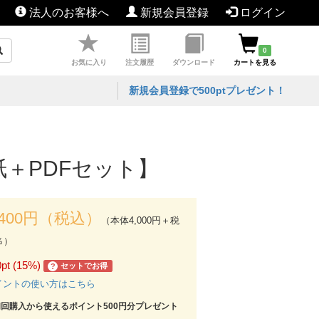
法人のお客様へ
新規会員登録
ログイン
0
お気に入り
注文履歴
ダウンロード
カートを見る
新規会員登録で500ptプレゼント！
紙＋PDFセット】
,400円（税込）
（本体4,000円＋税
％）
0pt (15%)
セットでお得
?
イントの使い方はこちら
初回購入から使えるポイント500円分プレゼント