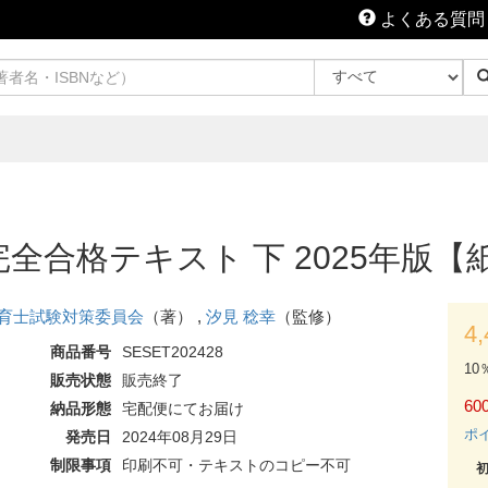
よくある質問
完全合格テキスト 下 2025年版【
育士試験対策委員会
（著） ,
汐見 稔幸
（監修）
4
商品番号
SESET202428
10
販売状態
販売終了
60
納品形態
宅配便にてお届け
ポ
発売日
2024年08月29日
制限事項
印刷不可・テキストのコピー不可