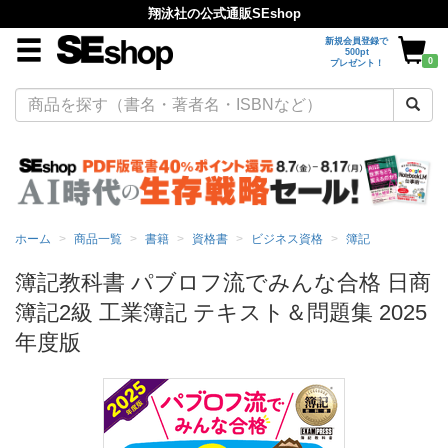
翔泳社の公式通販SEshop
新規会員登録で
500pt
0
プレゼント！
ホーム
商品一覧
書籍
資格書
ビジネス資格
簿記
簿記教科書 パブロフ流でみんな合格 日商
簿記2級 工業簿記 テキスト＆問題集 2025
年度版