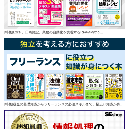
[特集]Excel、日商簿記、業務の自動化を実現するRPAやPytho…
[特集]税金の基礎知識からフリーランスの必須スキルまで、幅広い知識が身…