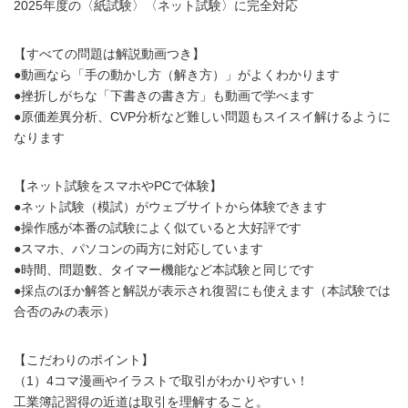
2025年度の〈紙試験〉〈ネット試験〉に完全対応
【すべての問題は解説動画つき】
●動画なら「手の動かし方（解き方）」がよくわかります
●挫折しがちな「下書きの書き方」も動画で学べます
●原価差異分析、CVP分析など難しい問題もスイスイ解けるように
なります
【ネット試験をスマホやPCで体験】
●ネット試験（模試）がウェブサイトから体験できます
●操作感が本番の試験によく似ていると大好評です
●スマホ、パソコンの両方に対応しています
●時間、問題数、タイマー機能など本試験と同じです
●採点のほか解答と解説が表示され復習にも使えます（本試験では
合否のみの表示）
【こだわりのポイント】
（1）4コマ漫画やイラストで取引がわかりやすい！
工業簿記習得の近道は取引を理解すること。