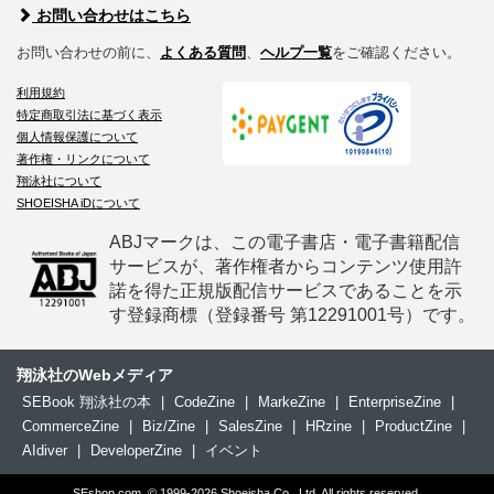
お問い合わせはこちら
お問い合わせの前に、
よくある質問
、
ヘルプ一覧
をご確認ください。
利用規約
特定商取引法に基づく表示
個人情報保護について
著作権・リンクについて
翔泳社について
SHOEISHA iDについて
ABJマークは、この電子書店・電子書籍配信
サービスが、著作権者からコンテンツ使用許
諾を得た正規版配信サービスであることを示
す登録商標（登録番号 第12291001号）です。
翔泳社のWebメディア
SEBook 翔泳社の本
|
CodeZine
|
MarkeZine
|
EnterpriseZine
|
CommerceZine
|
Biz/Zine
|
SalesZine
|
HRzine
|
ProductZine
|
AIdiver
|
DeveloperZine
|
イベント
SEshop.com, © 1999-2026 Shoeisha Co., Ltd. All rights reserved.