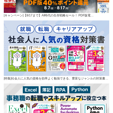
[キャンペーン]【8/17まで】AI時代の生存戦略セール！ PDF版電…
[特集]社会人に人気の資格を効率よく勉強できる、豊富なジャンルの対策書…