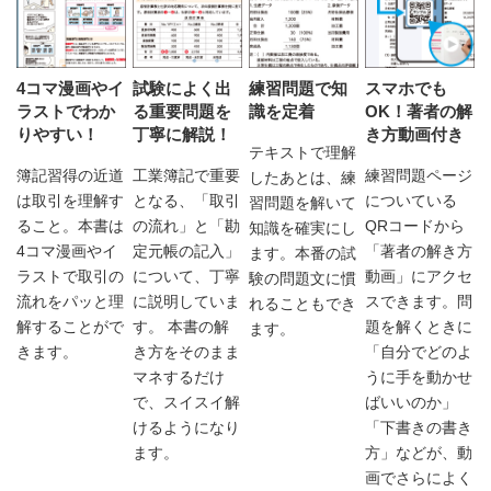
4コマ漫画やイ
試験によく出
練習問題で知
スマホでも
ラストでわか
る重要問題を
識を定着
OK！著者の解
りやすい！
丁寧に解説！
き方動画付き
テキストで理解
簿記習得の近道
工業簿記で重要
練習問題ページ
したあとは、練
は取引を理解す
となる、「取引
についている
習問題を解いて
ること。本書は
の流れ」と「勘
QRコードから
知識を確実にし
4コマ漫画やイ
定元帳の記入」
「著者の解き方
ます。本番の試
ラストで取引の
について、丁寧
動画」にアクセ
験の問題文に慣
流れをパッと理
に説明していま
スできます。問
れることもでき
解することがで
す。 本書の解
題を解くときに
ます。
きます。
き方をそのまま
「自分でどのよ
マネするだけ
うに手を動かせ
で、スイスイ解
ばいいのか」
けるようになり
「下書きの書き
ます。
方」などが、動
画でさらによく