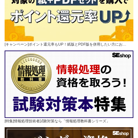
[キャンペーン]ポイント還元率もUP！紙版とPDF版を併用したい方にお…
[特集]情報処理技術者試験対策なら「情報処理教科書シリーズ」