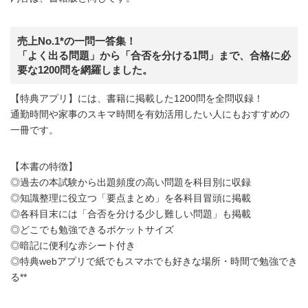
売上No.1*の一問一答集！
「よく出る問題」から「合否を分ける1問」まで、合格に必
要な1200問を網羅しました。
【特典アプリ】には、書籍に掲載した1200問を全問収録！
通勤時間や家事のスキマ時間を有効活用したい人にもおすすめの
一冊です。
【本書の特徴】
◎過去の本試験から出題頻度の高い問題を科目別に収録
◎知識整理に役立つ「要点まとめ」を各科目冒頭に掲載
◎各科目末には「合否を分ける少し難しい問題」も掲載
◎どこでも勉強できるポケットサイズ
◎暗記に便利な赤シート付き
◎特典webアプリで紙でもスマホでも好きな場所・時間で勉強でき
る**