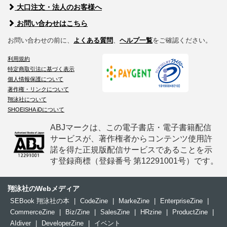
大口注文・法人のお客様へ
お問い合わせはこちら
お問い合わせの前に、
よくある質問
、
ヘルプ一覧
をご確認ください。
利用規約
特定商取引法に基づく表示
個人情報保護について
著作権・リンクについて
翔泳社について
SHOEISHA iDについて
ABJマークは、この電子書店・電子書籍配信
サービスが、著作権者からコンテンツ使用許
諾を得た正規版配信サービスであることを示
す登録商標（登録番号 第12291001号）です。
翔泳社のWebメディア
SEBook 翔泳社の本
|
CodeZine
|
MarkeZine
|
EnterpriseZine
|
CommerceZine
|
Biz/Zine
|
SalesZine
|
HRzine
|
ProductZine
|
AIdiver
|
DeveloperZine
|
イベント