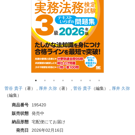
菅谷 貴子
（著） ,
厚井 久弥
（著） ,
菅谷 貴子
（編集） ,
厚井 久弥
（編集）
商品番号
195420
販売状態
発売中
納品形態
宅配便にてお届け
発売日
2026年02月16日