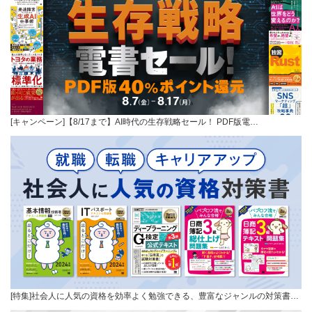
[キャンペーン]【8/17まで】AI時代の生存戦略セール！ PDF版電…
[特集]社会人に人気の資格を効率よく勉強できる、豊富なジャンルの対策書…