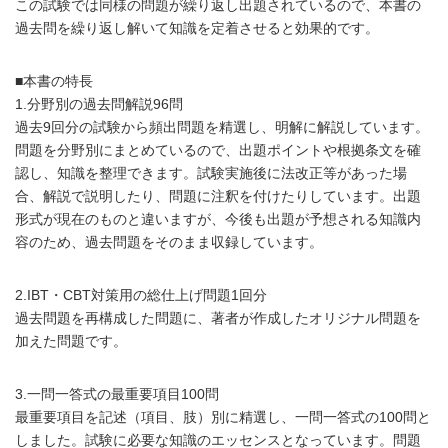
この試験では同様の問題が繰り返し出題されているので、本書の
過去問を繰り返し解いて知識を定着させると効果的です。
■本書の特長
1.分野別の過去問解説96問
過去9回分の試験から頻出問題を精選し、明解に解説しています。
問題を分野別にまとめているので、出題ポイントや根拠条文を確
認し、知識を整理できます。試験実施後に法改正等があった場
合、解説で説明したり、問題に注釈を付けたりしています。出題
形式が現在のものと違いますが、今後も出題が予想される知識内
容のため、過去問題をそのまま収録しています。
2.IBT・CBT対策用の総仕上げ問題1回分
過去問題を再構成した問題に、著者が作成したオリジナル問題を
加えた問題です。
3.一問一答式の最重要項目100問
最重要項目を記述（項目、肢）別に精選し、一問一答式の100問と
しました。試験に必要な知識のエッセンスとなっています。問題