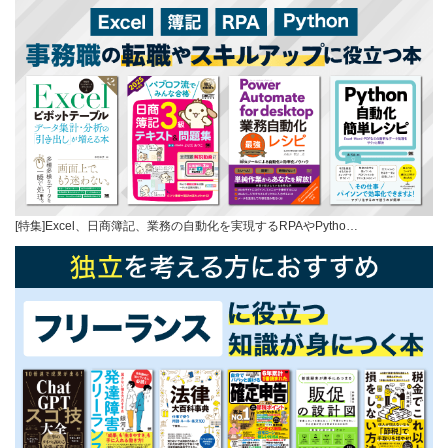
[特集]Excel、日商簿記、業務の自動化を実現するRPAやPytho…