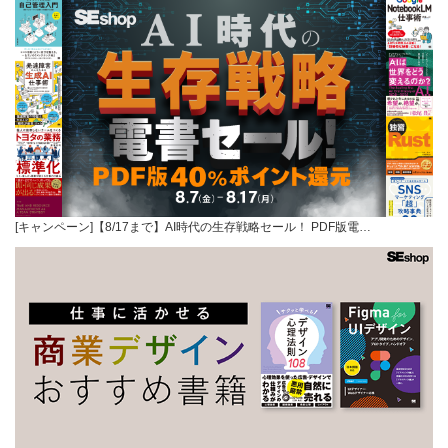
[キャンペーン]【8/17まで】AI時代の生存戦略セール！ PDF版電…