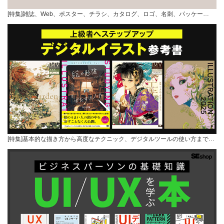
[特集]雑誌、Web、ポスター、チラシ、カタログ、ロゴ、名刺、パッケー…
[特集]基本的な描き方から高度なテクニック、デジタルツールの使い方まで…