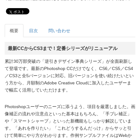
ポスト
概要
目次
問い合わせ
最新CCからCS3まで！定番シリーズがリニューアル
累計30万部突破の「逆引きデザイン事典シリーズ」が全面刷新し
て登場です。最新のPhotoshop CCだけでなく、CS6／CS5／CS4
／CS3と全5バージョンに対応。旧バージョンを使い続けたいとい
う方から、月額制のAdobe Creative Cloudに加入したユーザーま
で幅広く活用していただけます。
Photoshopユーザーのニーズに添うよう、項目を厳選しました。画
像補正の流れや注意点といった基本はもちろん、「手ブレ補正」
や「スマートシャープ」といった新機能もしっかり解説していま
す。「あれを作りたい」「これどうするんだっけ」からサッと引
けて簡単にやり方がわかります。作例サンプルファイルはWebか