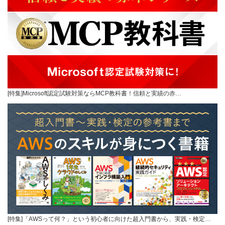
[特集]Microsoft認定試験対策ならMCP教科書！信頼と実績の赤…
[特集]「AWSって何？」という初心者に向けた超入門書から、実践・検定…