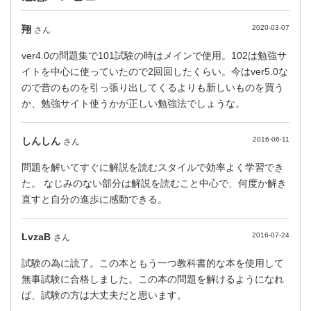
翔
2020-03-07
さん
ver4.0の問題集で101試験の時はメインで使用。102は勉強サ
イトを中心に使っていたので2回回したくらい。今はver5.0な
ので昔のものを引っ張り出してくるよりも新しいものを買う
か、勉強サイト使うかが正しい勉強法でしょうな。
しんしん
2016-06-11
さん
問題を解いてすぐに解説を読むスタイルで効率よく学習でき
た。 なじみのない部分は解説を読むこと中心で、何度か解き
直すと自分の進歩に感動できる。
LvzaB
2016-07-24
さん
試験の為に読了。この本ともう一つ教科書的な本を使用して
無事試験に合格しました。この本の問題を解けるようになれ
ば、試験の方は大丈夫だと思います。