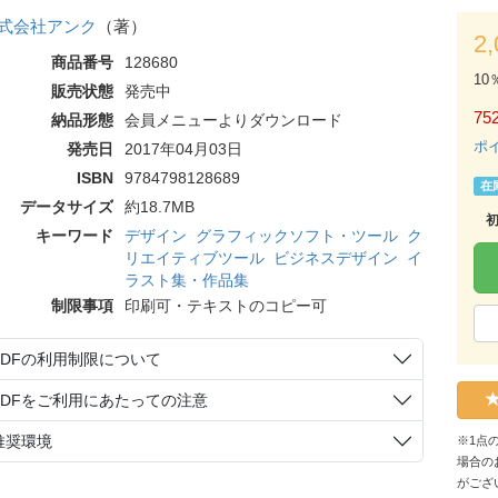
式会社アンク
（著）
2
商品番号
128680
10
販売状態
発売中
75
納品形態
会員メニューよりダウンロード
ポ
発売日
2017年04月03日
ISBN
9784798128689
在
データサイズ
約18.7MB
キーワード
デザイン
グラフィックソフト・ツール
ク
リエイティブツール
ビジネスデザイン
イ
ラスト集・作品集
制限事項
印刷可・テキストのコピー可
PDFの利用制限について
PDFをご利用にあたっての注意
推奨環境
※1点
場合の
がござ