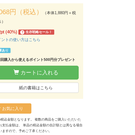
,068円（税込）
（本体1,880円＋税
％）
2pt (40%)
生存戦略セール！
?
イントの使い方はこちら
庫あり
初回購入から使えるポイント500円分プレゼント
カートに入れる
紙の書籍はこちら
お気に入り
の税込金額となります。 複数の商品をご購入いただいた
お支払金額は、 単品の税込金額の合計額とは異なる場合
いますので、予めご了承ください。