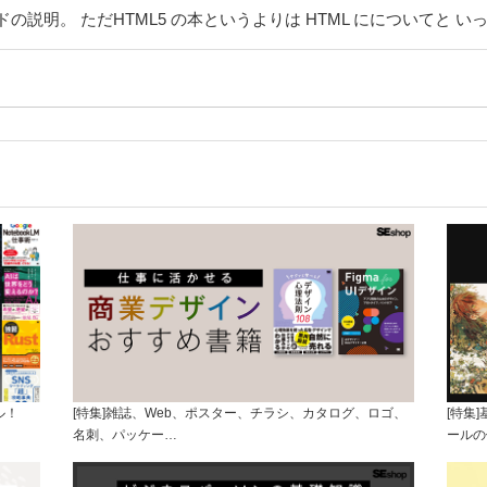
説明。 ただHTML5 の本というよりは HTML にについてと い
ル！
[特集]雑誌、Web、ポスター、チラシ、カタログ、ロゴ、
[特集
名刺、パッケー…
ールの