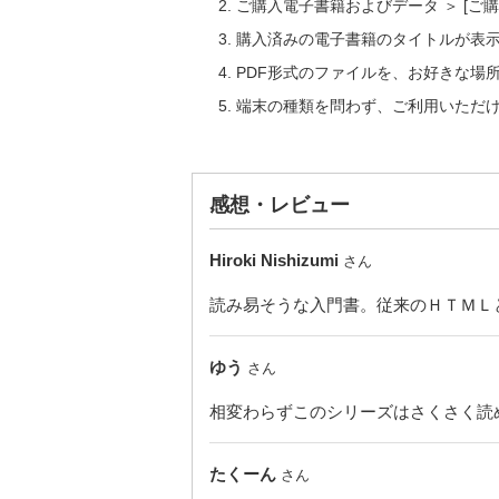
ご購入電子書籍およびデータ ＞ [
購入済みの電子書籍のタイトルが表
PDF形式のファイルを、お好きな場
端末の種類を問わず、ご利用いただ
感想・レビュー
Hiroki Nishizumi
さん
読み易そうな入門書。従来のＨＴＭＬ
ゆう
さん
相変わらずこのシリーズはさくさく読
たくーん
さん