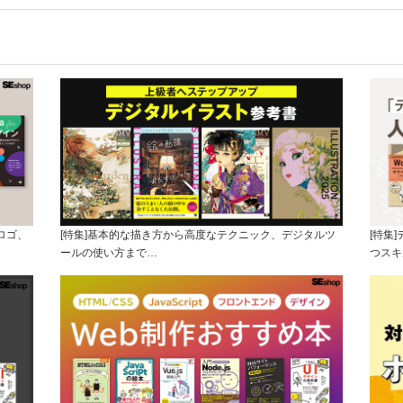
ロゴ、
[特集]基本的な描き方から高度なテクニック、デジタルツ
[特集
ールの使い方まで…
つスキ