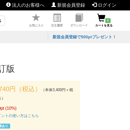
法人のお客様へ
新規会員登録
ログイン
0
お気に入り
注文履歴
ダウンロード
カートを見る
新規会員登録で500ptプレゼント！
改訂版
,740円（税込）
（本体3,400円＋税
％）
pt (10%)
イントの使い方はこちら
庫あり