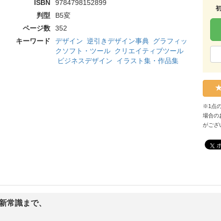
ISBN
9784798152899
判型
B5変
ページ数
352
キーワード
デザイン
逆引きデザイン事典
グラフィッ
クソフト・ツール
クリエイティブツール
ビジネスデザイン
イラスト集・作品集
※1点
場合の
がござ
C新常識まで、