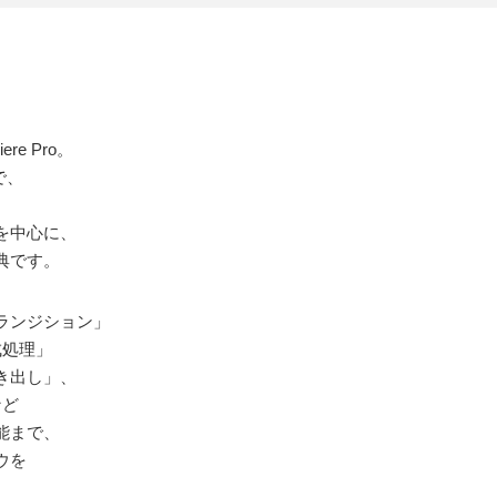
e Pro。
で、
を中心に、
典です。
ランジション」
成処理」
き出し」、
nなど
能まで、
ウを