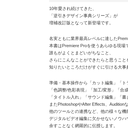
10年愛され続けてきた、
「逆引きデザイン事典シリーズ」が
増補改訂版となって新登場です。
名実ともに業界最高レベルに達したPremier
本書はPremiere Proを使うあらゆる現場
誰もがよくとまどいがちなこと、
さらにこんなことができたらと思うこと
知りたいところだけがすぐに引ける大事
準備・基本操作から「カット編集」「ト
「色調整/色彩表現」「加工/変形」「合
「タイトル入れ」「サウンド編集」「書
またPhotoshopやAfter Effects、Auditio
他のツールとの連携など、他の様々な機
デジタルビデオ編集に欠かせないノウハ
余すことなく網羅的に伝授します。