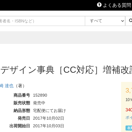
よくある質問
o 逆引きデザイン事典［CC対応］増補
崎 達也
（著）
3
商品番号
152890
10
販売状態
発売中
340
納品形態
宅配便にてお届け
ポ
発売日
2017年10月02日
出荷開始日
2017年10月03日
在