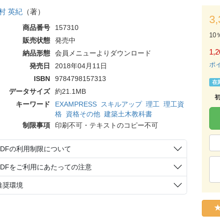
村 英紀
（著）
3
商品番号
157310
10
販売状態
発売中
1,2
納品形態
会員メニューよりダウンロード
ポ
発売日
2018年04月11日
ISBN
9784798157313
在
データサイズ
約21.1MB
キーワード
EXAMPRESS
スキルアップ
理工
理工資
格
資格その他
建築土木教科書
制限事項
印刷不可・テキストのコピー不可
PDFの利用制限について
PDFをご利用にあたっての注意
推奨環境