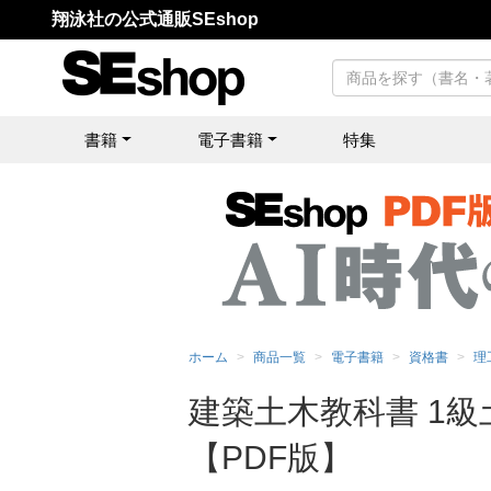
翔泳社の公式通販SEshop
書籍
電子書籍
特集
ホーム
商品一覧
電子書籍
資格書
理
建築土木教科書 1
【PDF版】