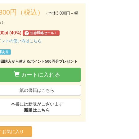
,300円（税込）
（本体3,000円＋税
％）
00pt (40%)
生存戦略セール！
?
イントの使い方はこちら
庫あり
初回購入から使えるポイント500円分プレゼント
カートに入れる
紙の書籍はこちら
本書には新版がございます
新版はこちら
お気に入り