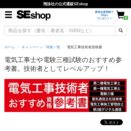
翔泳社の公式通販SEshop
新規会員登録で
500pt
0
プレゼント！
ホーム
キャンペーン・特集一覧
電気工事技術者資格書
電気工事士や電験三種試験のおすすめ参
考書。技術者としてレベルアップ！