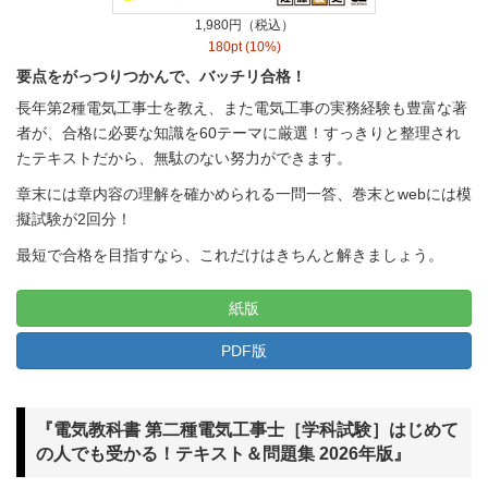
1,980円（税込）
180pt (10%)
要点をがっつりつかんで、バッチリ合格！
長年第2種電気工事士を教え、また電気工事の実務経験も豊富な著
者が、合格に必要な知識を60テーマに厳選！すっきりと整理され
たテキストだから、無駄のない努力ができます。
章末には章内容の理解を確かめられる一問一答、巻末とwebには模
擬試験が2回分！
最短で合格を目指すなら、これだけはきちんと解きましょう。
紙版
PDF版
『電気教科書 第二種電気工事士［学科試験］はじめて
の人でも受かる！テキスト＆問題集 2026年版』