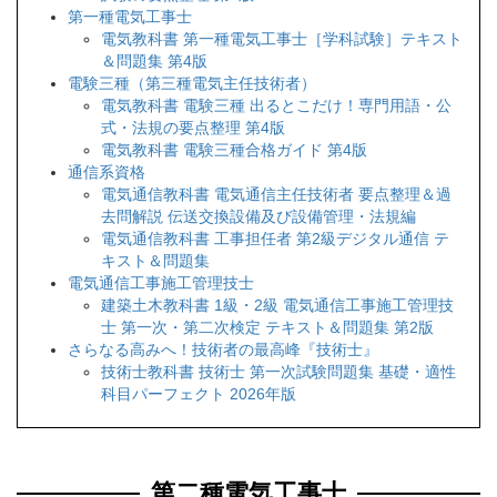
第一種電気工事士
電気教科書 第一種電気工事士［学科試験］テキスト
＆問題集 第4版
電験三種（第三種電気主任技術者）
電気教科書 電験三種 出るとこだけ！専門用語・公
式・法規の要点整理 第4版
電気教科書 電験三種合格ガイド 第4版
通信系資格
電気通信教科書 電気通信主任技術者 要点整理＆過
去問解説 伝送交換設備及び設備管理・法規編
電気通信教科書 工事担任者 第2級デジタル通信 テ
キスト＆問題集
電気通信工事施工管理技士
建築土木教科書 1級・2級 電気通信工事施工管理技
士 第一次・第二次検定 テキスト＆問題集 第2版
さらなる高みへ！技術者の最高峰『技術士』
技術士教科書 技術士 第一次試験問題集 基礎・適性
科目パーフェクト 2026年版
第二種電気工事士