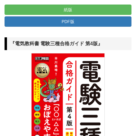
紙版
PDF版
『電気教科書 電験三種合格ガイド 第4版』