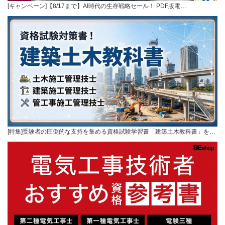
[キャンペーン]【8/17まで】AI時代の生存戦略セール！ PDF版電…
[特集]受験者の圧倒的な支持を集める資格試験学習書「建築土木教科書」を…