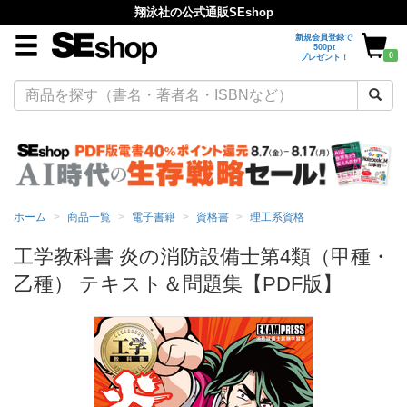
翔泳社の公式通販SEshop
新規会員登録で
500pt
0
プレゼント！
ホーム
商品一覧
電子書籍
資格書
理工系資格
工学教科書 炎の消防設備士第4類（甲種・
乙種） テキスト＆問題集【PDF版】