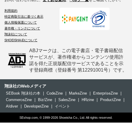
利用規約
特定商取引法に基づく表示
個人情報保護について
著作権・リンクについて
翔泳社について
SHOEISHA iDについて
ABJマークは、この電子書店・電子書籍配信
サービスが、著作権者からコンテンツ使用許
諾を得た正規版配信サービスであることを示
す登録商標（登録番号 第12291001号）です。
翔泳社のWebメディア
SEBook 翔泳社の本
|
CodeZine
|
MarkeZine
|
EnterpriseZine
|
CommerceZine
|
Biz/Zine
|
SalesZine
|
HRzine
|
ProductZine
|
AIdiver
|
DeveloperZine
|
イベント
SEshop.com, © 1999-2026 Shoeisha Co., Ltd. All rights reserved.