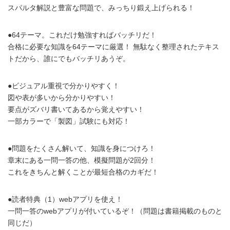
スパルタ解説と豊富な問題で、みっちり鍛え上げられる！
●64テーマ。これだけ勉強すればバッチリだ！
合格に必要な知識を64テーマに厳選！ 無駄なく整理されたテキス
トだから、誰にでもバッチリあうぞ。
●ビジュアル重視で分かりやすく！
図や表が多いから分かりやすい！
要点がズバリ書いてあるから覚えやすい！
一部カラーで「製図」試験にも対応！
●問題をたくさん解いて、知識を身につけろ！
章末にある一問一答の他、模擬問題が2回分！
これをきちんと解くことが最短合格のカギだ！
●読者特典（1）webアプリを使え！
一問一答のwebアプリが付いているぞ！（問題は書籍掲載のものと
同じだ）