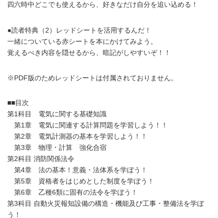
四六時中どこでも使えるから、好きなだけ自分を追い込める！
●読者特典（2）レッドシートを活用するんだ！
一緒についている赤シートを本にかけてみよう。
覚えるべき内容を隠せるから、暗記がしやすいぞ！！
※PDF版のためレッドシートは付属されておりません。
■■目次
第1科目 電気に関する基礎知識
第1章 電気に関連する計算問題を学習しよう！！
第2章 電気計測器の基本を学習しよう！！
第3章 物理・計算 強化合宿
第2科目 消防関係法令
第4章 法の基本！意義・法体系を学ぼう！
第5章 資格者をはじめとした制度を学ぼう！
第6章 乙種6類に固有の法令を学ぼう！
第3科目 自動火災報知設備の構造・機能及び工事・整備法を学ぼ
う！