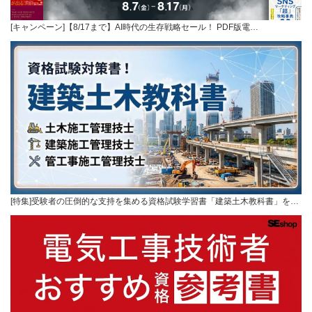
[キャンペーン]【8/17まで】AI時代の生存戦略セール！ PDF版電…
[特集]受験者の圧倒的な支持を集める資格試験学習書「建築土木教科書」を…