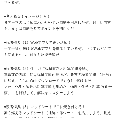
学べるぞ。
●考えるな！イメージしろ！
各テーマのはじめにわかりやすい図解を用意したぞ。難しい内容
も、まずは図解を見てポイントを掴むんだ！
●読者特典（1）Webアプリで追い込め！
一問一答が解けるWebアプリを提供しているぞ。いつでもどこで
も使えるから、何度も反復学習だ！
●読者特典（2）仕上げに模擬問題と計算問題を解け！
本番前の力試しには模擬問題が最適だ。巻末の模擬問題（1回分）
に加え、さらにWebダウンロードでもう1回解けるぞ！
また、化学や物理の計算問題を集めた「物理・化学・計算 強化合
宿」にも挑戦して、解法をマスターしよう！
●読者特典（3）レッドシートで目に焼き付けろ！
赤く燃えるレッドシート（通称：赤シート）を活用しよう。覚え