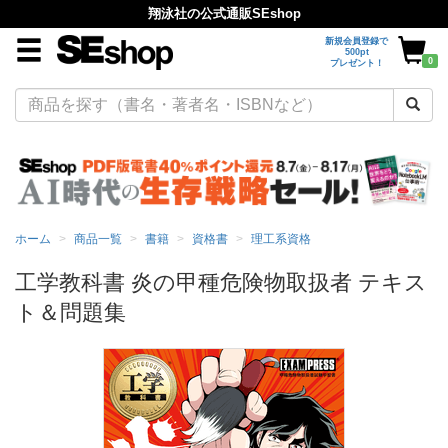
翔泳社の公式通販SEshop
新規会員登録で
500pt
0
プレゼント！
ホーム
商品一覧
書籍
資格書
理工系資格
工学教科書 炎の甲種危険物取扱者 テキス
ト＆問題集