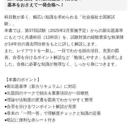
基本をおさえて一発合格へ！
科目数が多く、幅広い知識を求められる「社会福祉士国家試
験」。
本書では、第37回試験（2025年2月実施予定）からの新出題基準
にもとづく共通科目（12科目）を、試験対策の経験豊富な執筆陣
が14年分の過去問分析をもとに詳しく解説します。
また、レイアウトを一新し、一目でわかる頻出項目、充実の図
表、合否を分けるポイント解説など「勉強しやすさ」も追求しま
した。合格に必要な知識が無理なく、しっかり身につきます。
【本書のポイント】
●新出題基準（新カリキュラム）に対応
●出題回のマークで頻出＆重要項目が一目瞭然
●理論や法制度の変遷を図表でわかりやすく整理
●合否を分けるワンポイント解説が充実
●章末の「一問一答」で理解度チェックと知識の定着
●暗記に便利な赤シート付き