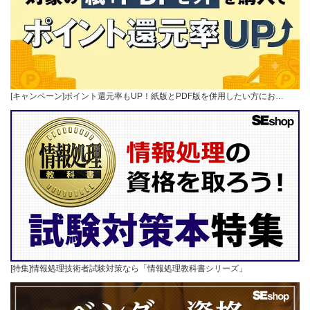
[キャンペーン]ポイント還元率もUP！紙版とPDF版を併用したい方にお…
[特集]情報処理技術者試験対策なら「情報処理教科書シリーズ」