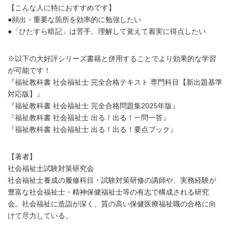
【こんな人に特におすすめです】
●頻出・重要な箇所を効率的に勉強したい
●「ひたすら暗記」は苦手。理解して覚えて着実に得点したい
※以下の大好評シリーズ書籍と併用することでより効果的な学習
が可能です！
『福祉教科書 社会福祉士 完全合格テキスト 専門科目【新出題基準
対応版】』
『福祉教科書 社会福祉士 完全合格問題集2025年版』
『福祉教科書 社会福祉士 出る！出る！一問一答』
『福祉教科書 社会福祉士 出る！出る！要点ブック』
【著者】
社会福祉士試験対策研究会
社会福祉士養成の履修科目・試験対策研修の講師や、実務経験が
豊富な社会福祉士・精神保健福祉士等の有志で構成される研究
会。社会福祉に造詣が深く、質の高い保健医療福祉職の合格に向
けて尽力している。