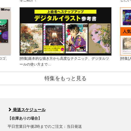
をご紹介！
したい
ロゴ、
[特集]基本的な描き方から高度なテクニック、デジタルツ
[特集
ールの使い方まで…
特集をもっと見る
発送スケジュール
【在庫ありの場合】
平日営業日午後2時までのご注文：当日発送