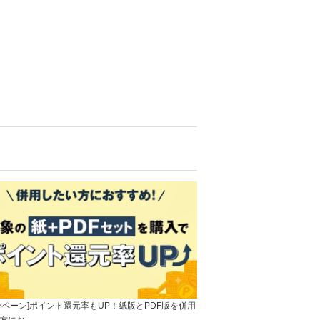
ンペーン]ポイント還元率もUP！紙版とPDF版を併用