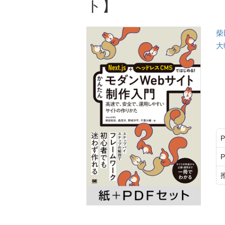
ト】
柴
大