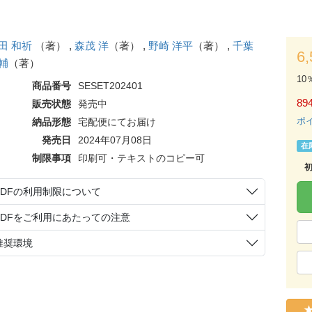
田 和祈
（著） ,
森茂 洋
（著） ,
野崎 洋平
（著） ,
千葉
6
輔
（著）
10
商品番号
SESET202401
89
販売状態
発売中
ポ
納品形態
宅配便にてお届け
発売日
2024年07月08日
在
制限事項
印刷可・テキストのコピー可
PDFの利用制限について
PDFをご利用にあたっての注意
推奨環境