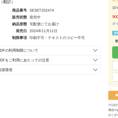
（翻訳）
10
商品番号
SESET202474
90
販売状態
発売中
ポ
納品形態
宅配便にてお届け
発売日
2024年11月11日
在
制限事項
印刷不可・テキストのコピー不可
PDFの利用制限について
PDFをご利用にあたっての注意
推奨環境
※1点
場合の
がござ