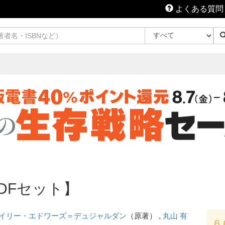
よくある質問
DFセット】
イリー・エドワーズ＝デュジャルダン
（原著） ,
丸山 有
6