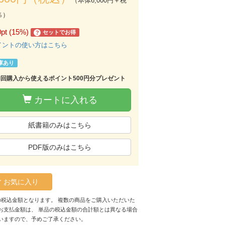
（本体6,000円＋税
％）
0pt (15%)
セットでお得
?
イントの使い方はこちら
庫あり
初回購入から使えるポイント500円分プレゼント
カートに入れる
紙書籍のみはこちら
PDF版のみはこちら
お気に入り
の税込金額となります。 複数の商品をご購入いただいた
お支払金額は、 単品の税込金額の合計額とは異なる場合
いますので、予めご了承ください。