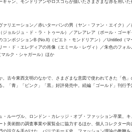
ーギャン、モンドリアンやロスコらが描いたさまざまな赤を用いた
ヴァリエーション／赤いターバンの男（ヤン・ファン・エイク）／
（ジョルジュ・ド・ラ・トゥール）／アレアレア（ポール・ゴーギ
ジションB (No.II)（ピエト・モンドリアン）／Untitled（マ
リー・ド・エレディアの肖像（エミール・レヴィ）／朱色のフォルム
昼（マルク・シャガール）ほか
か。古今東西文明のなかで、さまざまな意図で使われてきた「色」
る。「青」「ピンク」「黒」好評発売中。続編「ゴールド」刊行予
ュ・ルーヴル、ロンドン・カレッジ・オブ・ファッション卒業。キ
ート美術館の調査事業や展覧会に協力するほか、個人コレクター向
門の設立を手がけた。パリでモード史、ファッション理論の教鞭を