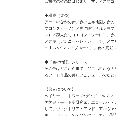
は古代の壁画にはじまり、マティスやゴ
◆構成（抜粋）
アートのなかの赤／赤の世界地図／赤の
ブロンズィーノ）／妻に嘲笑されるヨブ
ス）／恋人たち（エゴン・シーレ）／赤のコンポ
／肉屋（アンニーバレ・カラッチ）／マ
Hull（ハイマン・ブルーム）／夏の真
◆「色の物語」シリーズ
その色はどこから来て、どこへ向かうの
るアート作品の美しいビジュアルでたど
【著者について】
ヘイリー・エドワーズ=デュジャルダン
美術史・モード史研究家。エコール・デ
して、ヴィクトリア・アンド・アルヴァ
ギ・ラロッシュのメゾンのアーカイブ部