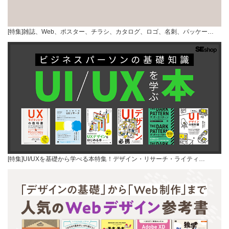
[特集]雑誌、Web、ポスター、チラシ、カタログ、ロゴ、名刺、パッケー…
[特集]UI/UXを基礎から学べる本特集！デザイン・リサーチ・ライティ…