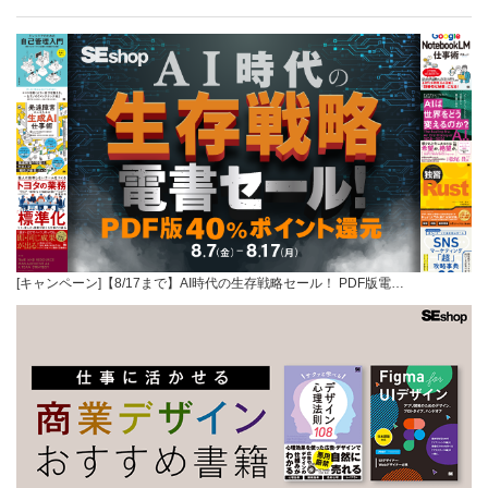
[キャンペーン]【8/17まで】AI時代の生存戦略セール！ PDF版電…