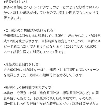
●解説が詳しい！
解答の金額をどのように計算するのか、どのような順番で解くの
かなど詳しい解説が付いているので、難しい問題でもしっかり復
習できます。
●全5回分の予想模試が受けられる！
予想模試は3回分を本に収載しているほか、Webからネット試験形
式で2回分受けられます。目標時間を設定しているので、本番のス
ピード感にも対応できるようになります！2025年度の〈紙試験・
ネット試験〉両方に対応している1冊です。
●最新の出題傾向を反映！
過去60回分の本試験を分析し、出題される可能性の高いパターン
を網羅しました！最新の出題区分にも対応しています。
●効率的よく短時間で実力アップ！
本書は、分野別（仕訳・総合原価計算・標準原価計算など）の問
題を解いたあとに、予想模試に取り組む構成です。そのため、一
問一問をしっかり理解しながら着実にムダなく試験対策ができま