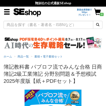
翔泳社の公式通販SEshop
新規会員登録で
500pt
0
プレゼント！
ホーム
商品一覧
書籍＋電子書籍セット
簿記教科書 パブロフ流でみんな合格 日商
簿記2級工業簿記 分野別問題＆予想模試
2025年度版【紙＋PDFセット】