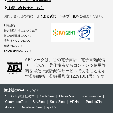
お問い合わせはこちら
お問い合わせの前に、
よくある質問
、
ヘルプ一覧
をご確認ください。
利用規約
特定商取引法に基づく表示
個人情報保護について
著作権・リンクについて
翔泳社について
SHOEISHA iDについて
ABJマークは、この電子書店・電子書籍配信
サービスが、著作権者からコンテンツ使用許
諾を得た正規版配信サービスであることを示
す登録商標（登録番号 第12291001号）です。
翔泳社のWebメディア
SEBook 翔泳社の本
|
CodeZine
|
MarkeZine
|
EnterpriseZine
|
CommerceZine
|
Biz/Zine
|
SalesZine
|
HRzine
|
ProductZine
|
AIdiver
|
DeveloperZine
|
イベント