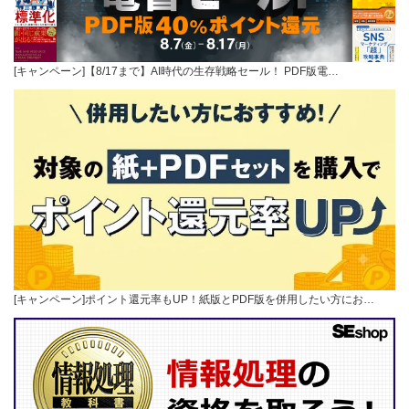
[キャンペーン]【8/17まで】AI時代の生存戦略セール！ PDF版電…
[キャンペーン]ポイント還元率もUP！紙版とPDF版を併用したい方にお…