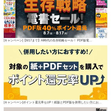
[キャンペーン]【8/17まで】AI時代の生存戦略セール！ PDF版電…
[キャンペーン]ポイント還元率もUP！紙版とPDF版を併用したい方にお…