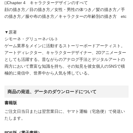
□Chapter 4 キャラクターデザインのすべて
顔の描き方／目の描き方／女性・男性の体つき／髪の描き方／手
の描き方／服や布の描き方／キャラクターの年齢別の描き方 etc
▼原著
シモーネ・グリューネバルト
ゲーム業界をメインに活動するストーリーボードアーティスト。
アートディレクター、キャラクターデザイナー、2Dアニメーター
としても活躍する。昔ながらのアナログ手法とデジタルアートの
両方において豊富な知識を持ち、その知見を彼女個人のSNSで積
極的に発信中、世界中から人気を博している。
商品の発送、データのダウンロードについて
書籍版
ご注文日当日または翌営業日に、ヤマト運輸（宅急便）で発送い
たします。
PDF版（電子書籍）