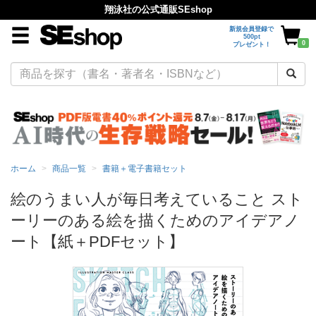
翔泳社の公式通販SEshop
新規会員登録で
500pt
0
プレゼント！
ホーム
商品一覧
書籍＋電子書籍セット
絵のうまい人が毎日考えていること スト
ーリーのある絵を描くためのアイデアノ
ート【紙＋PDFセット】