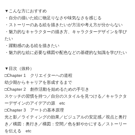
▼こんな方におすすめ
・自分の描いた絵に物足りなさや味気なさを感じる
・ストーリーのある絵を描きたいが方法や考え方が分からない
・魅力的なキャラクターの描き方、キャラクターデザインを学び
たい
・躍動感のある絵を描きたい
・魅力的な絵に必要な構図や配色などの基礎的な知識を学びたい
▼目次（抜粋）
□Chapter 1 クリエイターへの道程
幼少期からキャリアを形成するまで
□Chapter 2 創作活動を始めるための手引き
スケッチの習慣を持つ／自分のスタイルを見つける／キャラクタ
ーデザインのアイデアの源 etc
□Chapter 3 アートの基本原理
光と影／ライティングの効果／ビジュアルの安定感／視点と奥行
き／構図：奥行き／構図：空間／色を鮮やかにする／ストーリー
を伝える etc