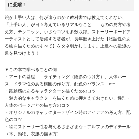
に凝縮！
絵が上手い人は、何が違うのか？教科書では教えてくれない、
「上手い人」が日々考えているリアルなこと――ものの見方や考
え方、テクニック、小さなコツを多数収録。ストーリーボードア
ーティストとして活躍する著者が、長年磨き上げた【物語性のあ
る絵を描くためのすべて】をタネ明かしします。上達への最短の
道を見つけよう！
▼この本で学べることの例
・アートの基礎……ライティング（陰影のつけ方）、人体パー
ス、ドラマ性のある構図の作り方、配色のバランス etc
・躍動感のあるキャラクターを描くためのコツ
・魅力的なキャラクターを描くために押さえておきたい、性別・
人体のパーツごとの描き方のコツ
・オリジナルのキャラクターデザイン時のアイデアの考え方、配
色のコツ
・絵にストーリー性を与えるさまざまな＋アルファのディテール
（木、動物、衣服の描き方）