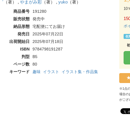
゛
（著） ,
やまがみ彩
（著） ,
yuko
（著）
10
商品番号
191280
150
販売状態
発売中
ポ
納品形態
宅配便にてお届け
発売日
2025年07月22日
在
出荷開始日
2025年07月18日
ISBN
9784798191287
判型
B5
ページ数
80
キーワード
趣味
イラスト
イラスト集・作品集
※1点
場合の
がござ