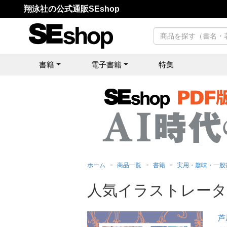
翔泳社の公式通販SEshop
書籍
電子書籍
特集
ホーム
商品一覧
書籍
実用・趣味・一般
人気イラストレーターた
芦