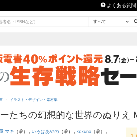
よくある質問
書
イラスト・デザイン・素材集
ちの幻想的な世界のぬりえ Magic
屋 マキ
（著） ,
いろはあやの
（著） ,
kokuno
（著） ,
1