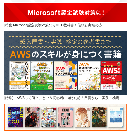
[特集]Microsoft認定試験対策ならMCP教科書！信頼と実績の赤…
[特集]「AWSって何？」という初心者に向けた超入門書から、実践・検定…