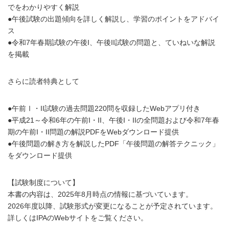
でをわかりやすく解説
●午後試験の出題傾向を詳しく解説し、学習のポイントをアドバイ
ス
●令和7年春期試験の午後I、午後II試験の問題と、ていねいな解説
を掲載
さらに読者特典として
●午前Ⅰ・II試験の過去問題220問を収録したWebアプリ付き
●平成21～令和6年の午前I・II、午後I・IIの全問題および令和7年春
期の午前I・II問題の解説PDFをWebダウンロード提供
●午後問題の解き方を解説したPDF「午後問題の解答テクニック」
をダウンロード提供
【試験制度について】
本書の内容は、2025年8月時点の情報に基づいています。
2026年度以降、試験形式が変更になることが予定されています。
詳しくはIPAのWebサイトをご覧ください。