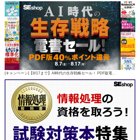
[キャンペーン]【8/17まで】AI時代の生存戦略セール！ PDF版電…