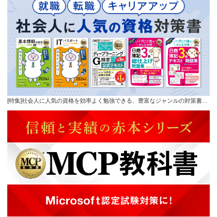
[特集]社会人に人気の資格を効率よく勉強できる、豊富なジャンルの対策書…