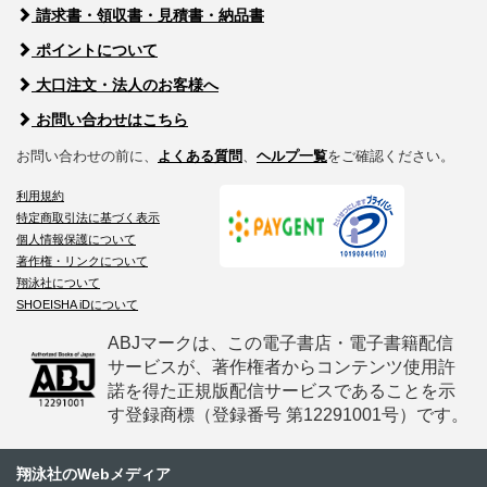
請求書・領収書・見積書・納品書
ポイントについて
大口注文・法人のお客様へ
お問い合わせはこちら
お問い合わせの前に、
よくある質問
、
ヘルプ一覧
をご確認ください。
利用規約
特定商取引法に基づく表示
個人情報保護について
著作権・リンクについて
翔泳社について
SHOEISHA iDについて
ABJマークは、この電子書店・電子書籍配信
サービスが、著作権者からコンテンツ使用許
諾を得た正規版配信サービスであることを示
す登録商標（登録番号 第12291001号）です。
翔泳社のWebメディア