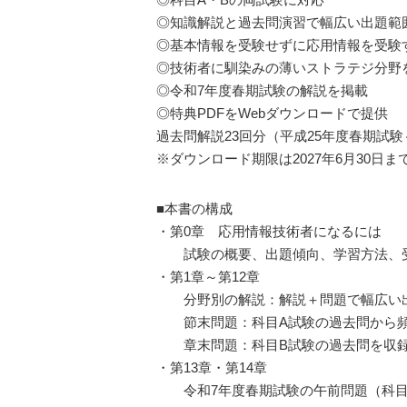
◎知識解説と過去問演習で幅広い出題範
◎基本情報を受験せずに応用情報を受験
◎技術者に馴染みの薄いストラテジ分野
◎令和7年度春期試験の解説を掲載
◎特典PDFをWebダウンロードで提供
過去問解説23回分（平成25年度春期試
※ダウンロード期限は2027年6月30日ま
■本書の構成
・第0章 応用情報技術者になるには
試験の概要、出題傾向、学習方法、
・第1章～第12章
分野別の解説：解説＋問題で幅広い
節末問題：科目A試験の過去問から頻
章末問題：科目B試験の過去問を収
・第13章・第14章
令和7年度春期試験の午前問題（科目A