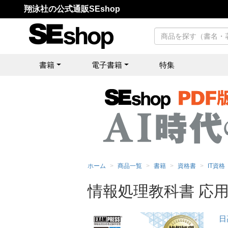
翔泳社の公式通販SEshop
書籍
電子書籍
特集
ホーム
商品一覧
書籍
資格書
IT資格
情報処理教科書 応用
日