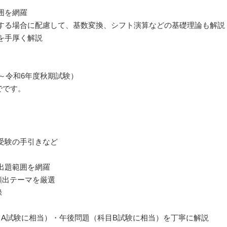
囲を網羅
する場合に配慮して、基数変換、シフト演算などの基礎理論も解説
を手厚く解説
験～令和6年度秋期試験）
でです。
受験の手引きなど
出題範囲を網羅
出テーマを厳選
録
試験に相当）・午後問題（科目B試験に相当）を丁寧に解説