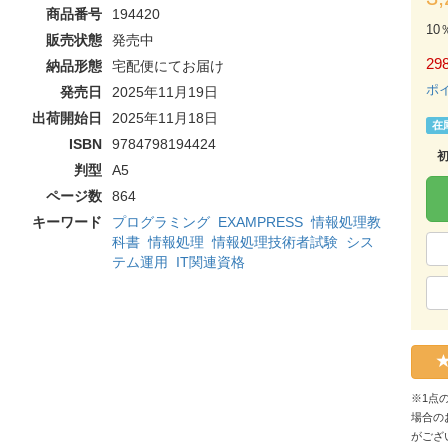
商品番号
194420
10
販売状態
発売中
298
納品形態
宅配便にてお届け
ポ
発売日
2025年11月19日
出荷開始日
2025年11月18日
在
ISBN
9784798194424
判型
A5
ページ数
864
キーワード
プログラミング
EXAMPRESS
情報処理教
科書
情報処理
情報処理技術者試験
シス
テム運用
IT関連資格
※1点
場合の
がござ