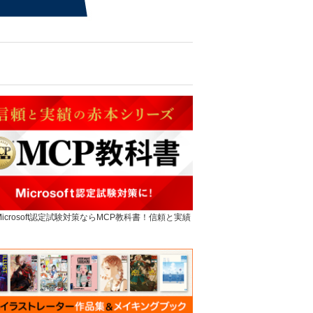
]Microsoft認定試験対策ならMCP教科書！信頼と実績