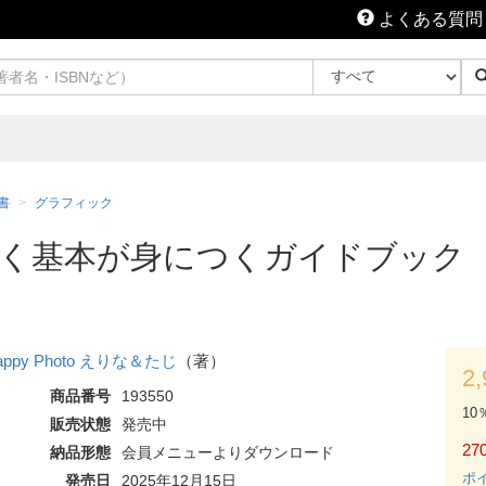
よくある質問
書
グラフィック
p 楽しく基本が身につくガイドブッ
appy Photo えりな＆たじ
（著）
2
商品番号
193550
10
販売状態
発売中
270
納品形態
会員メニューよりダウンロード
ポ
発売日
2025年12月15日