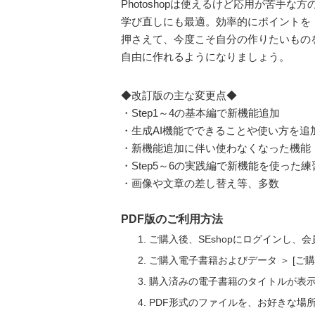
Photoshopは使えるけど応用が苦手な方
学び直しにも最適。効率的にポイントを
押さえて、今度こそ自分の作りたいもの
自由に作れるようになりましょう。
◆改訂版の主な変更点◆
・Step1～4の基本編で新機能追加
・生成AI機能でできることや使い方を追
・新機能追加に伴い使わなくなった機能
・Step5～6の実践編で新機能を使った
・画像や文章の差し替え等、多数
PDF版のご利用方法
ご購入後、SEshopにログインし、
ご購入電子書籍およびデータ ＞ [
購入済みの電子書籍のタイトルが表
PDF形式のファイルを、お好きな場