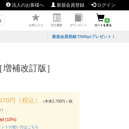
法人のお客様へ
新規会員登録
ログイン
0
お気に入り
注文履歴
ダウンロード
カートを見る
新規会員登録で500ptプレゼント！
ク［増補改訂版］
,970円（税込）
（本体2,700円＋税
％）
pt (10%)
イントの使い方はこちら