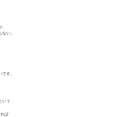
」
か、
らない」
いです。
という
きれば