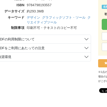
ISBN
9784798193557
在
データサイズ
約293.3MB
キーワード
デザイン
グラフィックソフト・ツール
ク
リエイティブツール
制限事項
印刷不可・テキストのコピー不可
PDFの利用制限について
PDFをご利用にあたっての注意
推奨環境
※1点
場合の
がござ