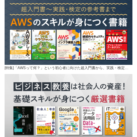
[特集]「AWSって何？」という初心者に向けた超入門書から、実践・検定…