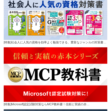
[特集]社会人に人気の資格を効率よく勉強できる、豊富なジャンルの対策書…
[特集]Microsoft認定試験対策ならMCP教科書！信頼と実績の赤…