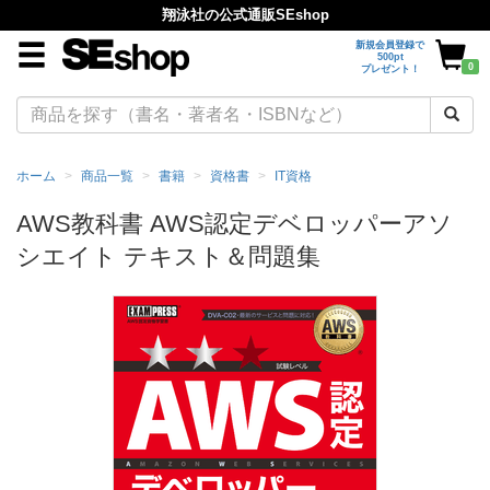
翔泳社の公式通販SEshop
新規会員登録で
500pt
0
プレゼント！
ホーム
商品一覧
書籍
資格書
IT資格
AWS教科書 AWS認定デベロッパーアソ
シエイト テキスト＆問題集