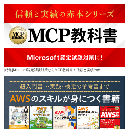
[特集]Microsoft認定試験対策ならMCP教科書！信頼と実績の赤…