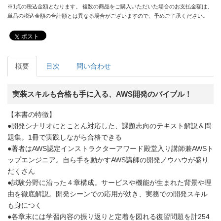
※1点の税込金額となります。 複数の商品をご購入いただいた場合のお支払金額は、
単品の税込金額の合計額とは異なる場合がございますので、予めご了承ください。
ポスト
概要
目次
問い合わせ
実装スキルも合格も手に入る、AWS開発のバイブル！
【本書の特徴】
●開発シナリオにとことん対応した、課題志向のテキスト解説＆問
題集。1冊で実践しながら合格できる
●著者はAWS認定インストラクターアワード殿堂入り講師兼AWSト
ップエンジニア。自ら手を動かすAWS講師の開発ノウハウが盛り
だくさん
●試験分野に沿った４章構成。サービスや機能が生まれた背景や理
由を徹底解説。開発シーンでの応用が効き、実務での開発スキル
も身につく
●各章末には学習内容の振り返りと定着を図れる復習問題を計254