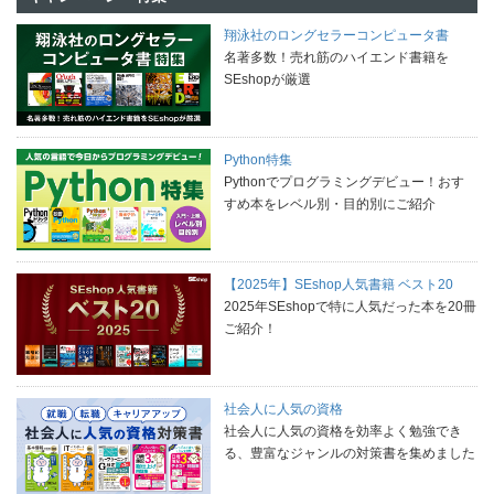
翔泳社のロングセラーコンピュータ書
名著多数！売れ筋のハイエンド書籍を
SEshopが厳選
Python特集
Pythonでプログラミングデビュー！おす
すめ本をレベル別・目的別にご紹介
【2025年】SEshop人気書籍 ベスト20
2025年SEshopで特に人気だった本を20冊
ご紹介！
社会人に人気の資格
社会人に人気の資格を効率よく勉強でき
る、豊富なジャンルの対策書を集めました