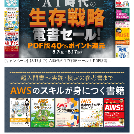
[キャンペーン]【8/17まで】AI時代の生存戦略セール！ PDF版電…