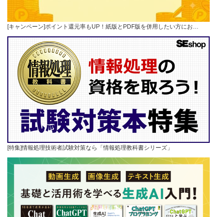
[キャンペーン]ポイント還元率もUP！紙版とPDF版を併用したい方にお…
[特集]情報処理技術者試験対策なら「情報処理教科書シリーズ」