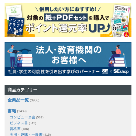
商品カテゴリー
全商品一覧
(3936)
書籍
(1439)
コンピュータ書
(562)
ビジネス書
(342)
資格書
(186)
実用・趣味・一般書
(415)