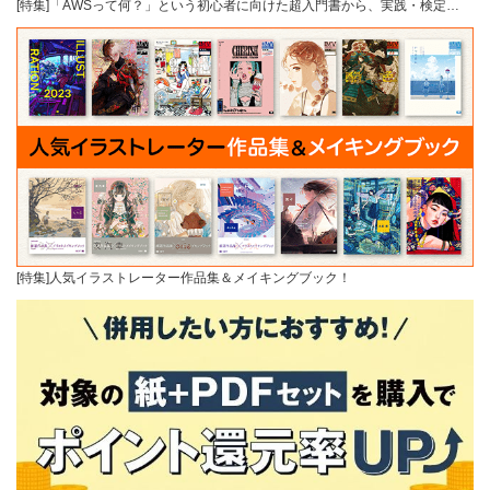
[特集]「AWSって何？」という初心者に向けた超入門書から、実践・検定…
[特集]人気イラストレーター作品集＆メイキングブック！