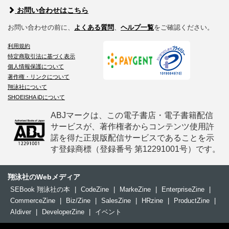
お問い合わせはこちら
お問い合わせの前に、
よくある質問
、
ヘルプ一覧
をご確認ください。
利用規約
特定商取引法に基づく表示
個人情報保護について
著作権・リンクについて
翔泳社について
SHOEISHA iDについて
ABJマークは、この電子書店・電子書籍配信
サービスが、著作権者からコンテンツ使用許
諾を得た正規版配信サービスであることを示
す登録商標（登録番号 第12291001号）です。
翔泳社のWebメディア
SEBook 翔泳社の本
|
CodeZine
|
MarkeZine
|
EnterpriseZine
|
CommerceZine
|
Biz/Zine
|
SalesZine
|
HRzine
|
ProductZine
|
AIdiver
|
DeveloperZine
|
イベント