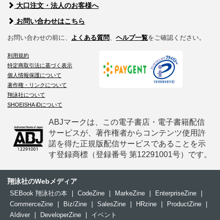
大口注文・法人のお客様へ
お問い合わせはこちら
お問い合わせの前に、
よくある質問
、
ヘルプ一覧
をご確認ください。
利用規約
特定商取引法に基づく表示
個人情報保護について
著作権・リンクについて
翔泳社について
SHOEISHA iDについて
ABJマークは、この電子書店・電子書籍配信
サービスが、著作権者からコンテンツ使用許
諾を得た正規版配信サービスであることを示
す登録商標（登録番号 第12291001号）です。
翔泳社のWebメディア
SEBook 翔泳社の本
|
CodeZine
|
MarkeZine
|
EnterpriseZine
|
CommerceZine
|
Biz/Zine
|
SalesZine
|
HRzine
|
ProductZine
|
AIdiver
|
DeveloperZine
|
イベント