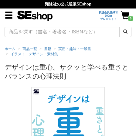
翔泳社の公式通販SEshop
新規会員登録で
500pt
0
プレゼント！
ホーム
商品一覧
書籍
実用・趣味・一般書
イラスト・デザイン・素材集
デザインは重心。サクッと学べる重さと
バランスの心理法則